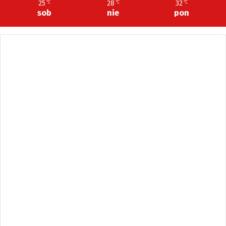
25
28
32
℃
℃
℃
sob
nie
pon