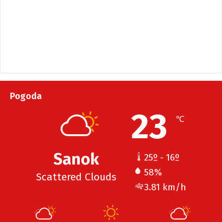
Pogoda
23
℃
Sanok
25º - 16º
58%
Scattered Clouds
3.81 km/h