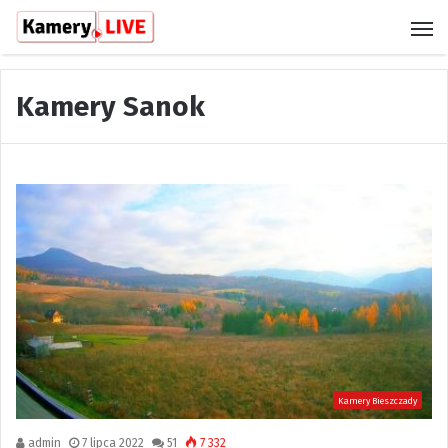
M
Kamery Sanok
Kamery Bieszczady
admin
7 lipca 2022
51
7 332