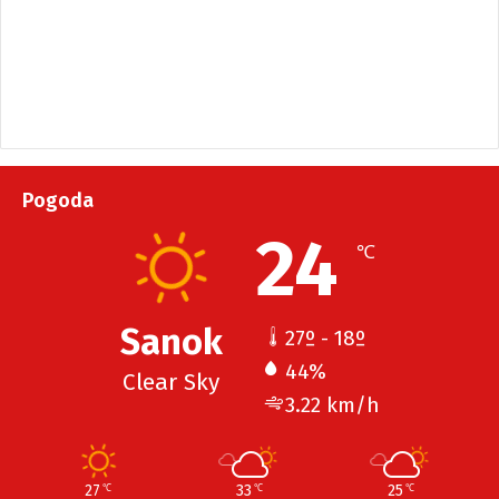
Pogoda
24
℃
Sanok
27º - 18º
44%
Clear Sky
3.22 km/h
27
33
25
℃
℃
℃