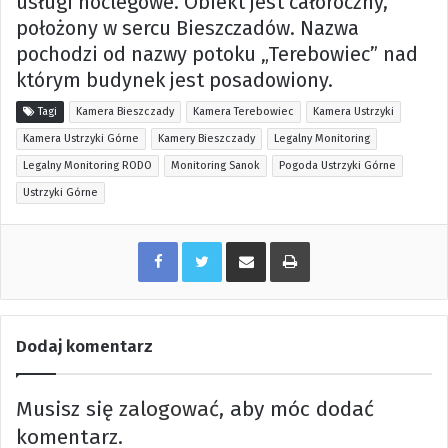
usługi noclegowe. Obiekt jest całoroczny,
położony w sercu Bieszczadów. Nazwa
pochodzi od nazwy potoku „Terebowiec” nad
którym budynek jest posadowiony.
Tagi
Kamera Bieszczady
Kamera Terebowiec
Kamera Ustrzyki
Kamera Ustrzyki Górne
Kamery Bieszczady
Legalny Monitoring
Legalny Monitoring RODO
Monitoring Sanok
Pogoda Ustrzyki Górne
Ustrzyki Górne
Share via Email
Print
Dodaj komentarz
Musisz się
zalogować
, aby móc dodać
komentarz.