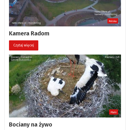
Polska
Kamera Radom
Czytaj więcej
Ptaki
Bociany na żywo