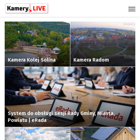
M
Kamera
Kamera
Kolej
Radom
Solina
Kamera Kolej Solina
Kamera Radom
System
do
obsługi
sesji
Rady
System do obsługi sesji Rady Gminy, Miasta,
Gminy,
Powiatu | eRada
Miasta,
Kamera
Kamera
Powiatu