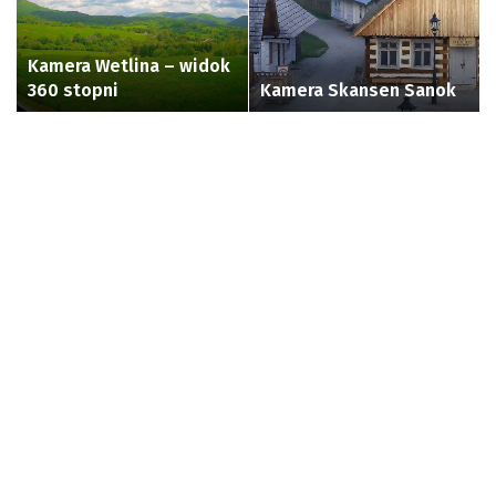
Wetlina
Skansen
|
–
Sanok
eRada
widok
Kamera Wetlina – widok
360
360 stopni
Kamera Skansen Sanok
stopni