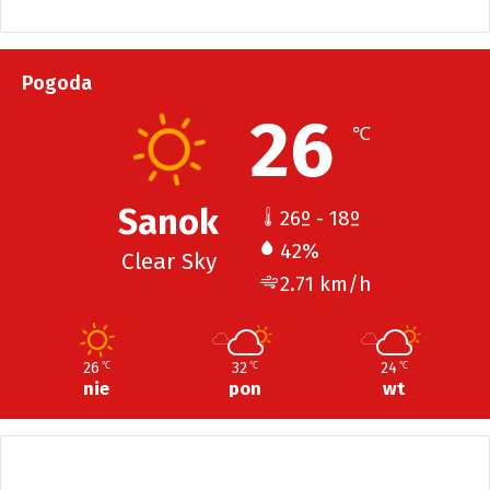
Pogoda
26
℃
Sanok
26º - 18º
42%
Clear Sky
2.71 km/h
26
32
24
℃
℃
℃
nie
pon
wt