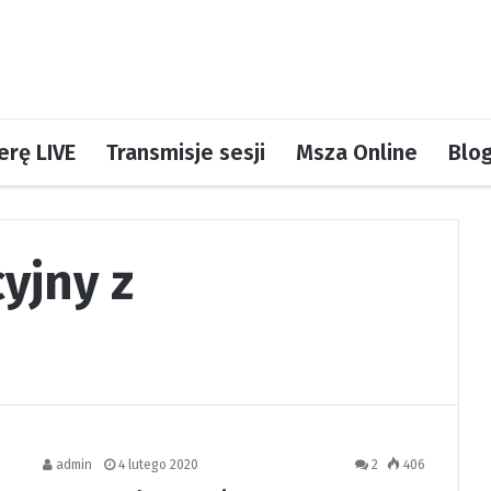
rę LIVE
Transmisje sesji
Msza Online
Blo
yjny z
admin
4 lutego 2020
2
406