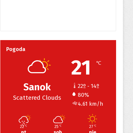
Pogoda
21
℃
Sanok
22º - 14º
80%
Scattered Clouds
4.61 km/h
22
25
27
℃
℃
℃
pt
sob
nie