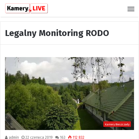
M
Legalny Monitoring RODO
Kamery Bieszczady
admin
22 czerwca 2019
163
112 832