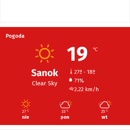
Pogoda
19
℃
Sanok
27º - 18º
71%
Clear Sky
2.22 km/h
27
33
25
℃
℃
℃
nie
pon
wt