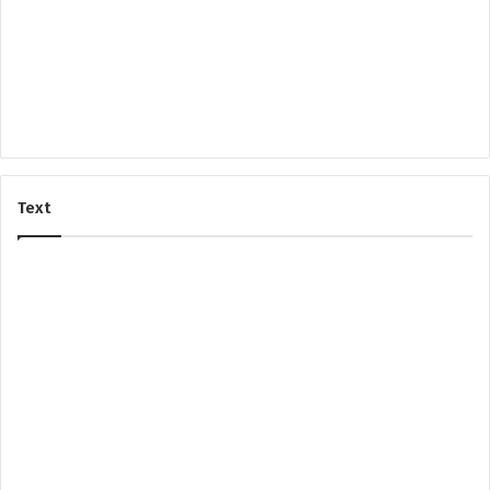
e
Text