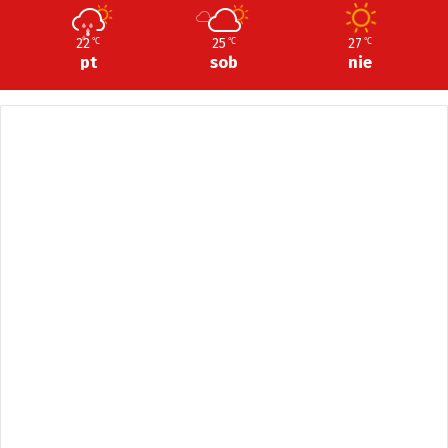
22
25
27
℃
℃
℃
pt
sob
nie