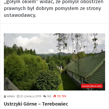
„gołym okiem” widać, że pomysł obostrzeń
prawnych był dobrym pomysłem ze strony
ustawodawcy.
Kamery Bieszczady
admin
22 czerwca 2019
163
112 799
Ustrzyki Górne – Terebowiec