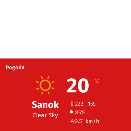
Pogoda
20
℃
Sanok
22º - 15º
85%
Clear Sky
2.51 km/h