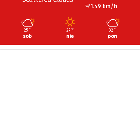
1.49 km/h
25
27
32
℃
℃
℃
sob
nie
pon