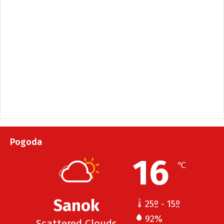
Pogoda
16
℃
Sanok
25º - 15º
92%
Scattered Clouds