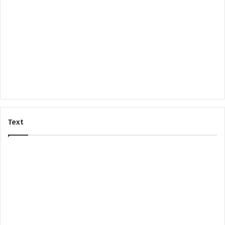
a
a
Text