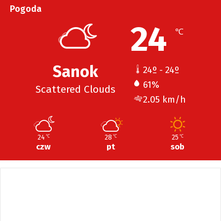
Pogoda
24
℃
Sanok
24º - 24º
61%
Scattered Clouds
2.05 km/h
24
28
25
℃
℃
℃
czw
pt
sob