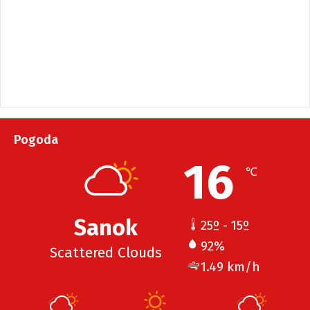
Pogoda
16
℃
Sanok
25º - 15º
92%
Scattered Clouds
1.49 km/h