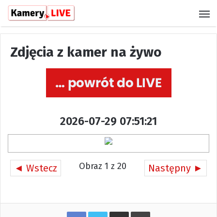
M
Zdjęcia z kamer na żywo
2026-07-29 07:51:21
Obraz 1 z 20
◄ Wstecz
Następny ►
Share via Email
Print