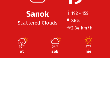
Sanok
19º - 15º
86%
Scattered Clouds
2.34 km/h
19
24
27
℃
℃
℃
pt
sob
nie