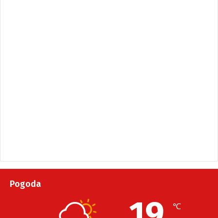
Pogoda
19
℃