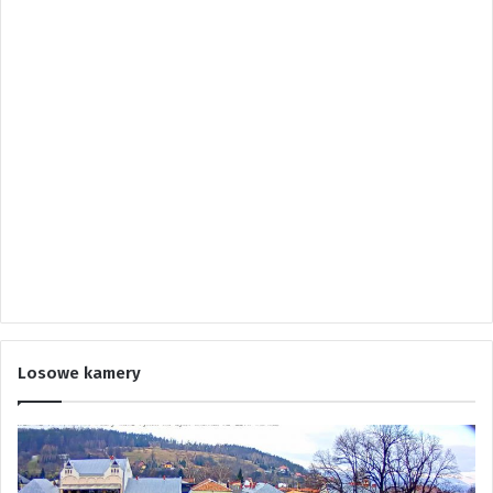
Losowe kamery
S
t
i