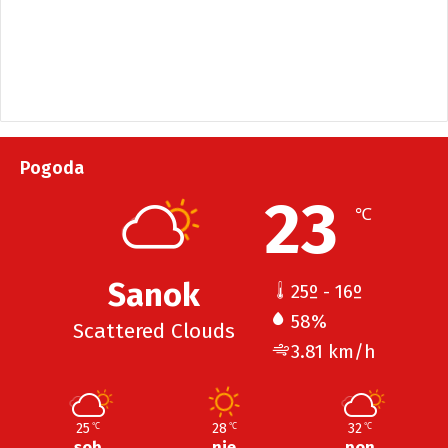
Pogoda
23
℃
Sanok
25º - 16º
58%
Scattered Clouds
3.81 km/h
25
28
32
℃
℃
℃
sob
nie
pon