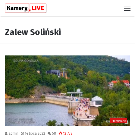
M
Zalew Soliński
Promowane
admin
14 lipca 2022
58
12 758