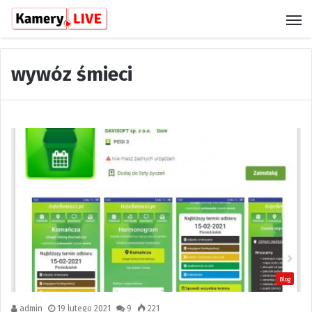
M
wywóz śmieci
Blog
admin
19 lutego 2021
9
221