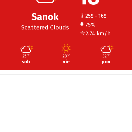
Sanok
25º - 16º
75%
Scattered Clouds
2.74 km/h
25
28
32
℃
℃
℃
sob
nie
pon