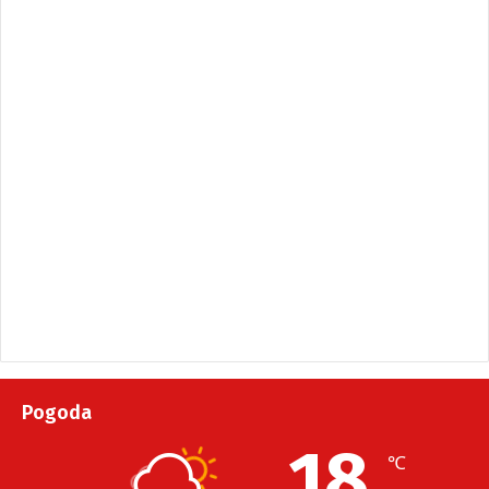
Pogoda
18
℃