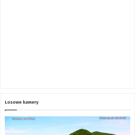
Losowe kamery
K
K
a
a