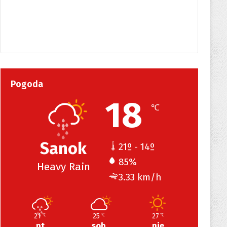
Pogoda
18
℃
Sanok
21º - 14º
85%
Heavy Rain
3.33 km/h
21
25
27
℃
℃
℃
pt
sob
nie