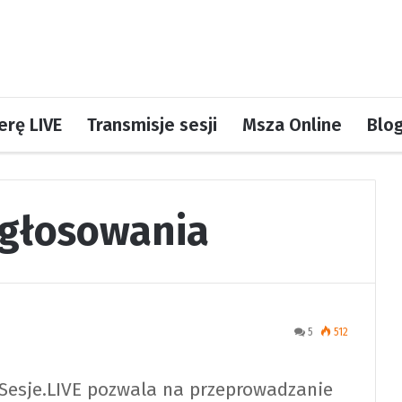
rę LIVE
Transmisje sesji
Msza Online
Blo
 głosowania
5
512
Sesje.LIVE pozwala na przeprowadzanie