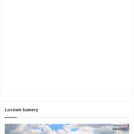
Losowe kamery
K
K