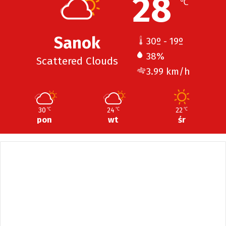
28
℃
Sanok
30º - 19º
38%
Scattered Clouds
3.99 km/h
30
24
22
℃
℃
℃
pon
wt
śr