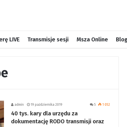
rę LIVE
Transmisje sesji
Msza Online
Blo
be
admin
19 października 2019
5
1 052
40 tys. kary dla urzędu za
dokumentację RODO transmisji oraz