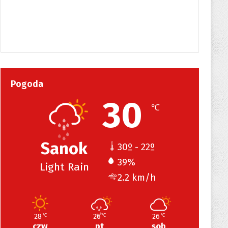
Pogoda
30
℃
Sanok
30º - 22º
39%
Light Rain
2.2 km/h
28
26
26
℃
℃
℃
czw
pt
sob