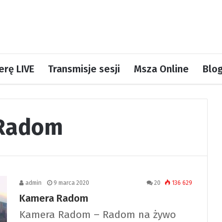
rę LIVE
Transmisje sesji
Msza Online
Blo
 Radom
admin
9 marca 2020
20
136 629
Kamera Radom
Kamera Radom – Radom na żywo