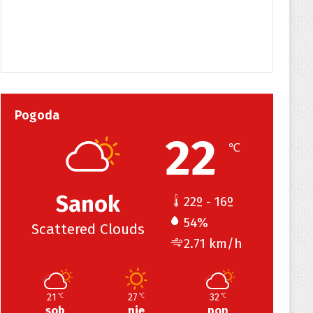
Pogoda
22
℃
Sanok
22º - 16º
54%
Scattered Clouds
2.71 km/h
21
27
32
℃
℃
℃
sob
nie
pon