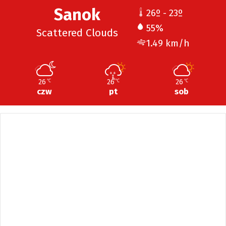
Sanok
26º - 23º
55%
Scattered Clouds
1.49 km/h
26
26
26
℃
℃
℃
czw
pt
sob