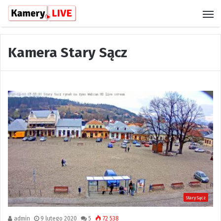
M
Kamera Stary Sącz
Stary Sącz
admin
9 lutego 2020
5
72 538