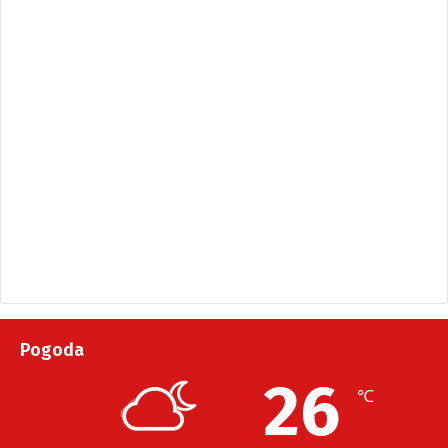
Pogoda
26
℃