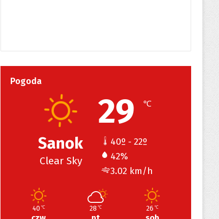
Pogoda
29
℃
Sanok
40º - 22º
42%
Clear Sky
3.02 km/h
40
28
26
℃
℃
℃
czw
pt
sob