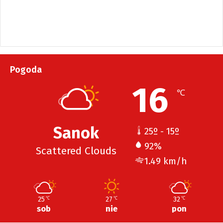
Pogoda
16
℃
Sanok
25º - 15º
92%
Scattered Clouds
1.49 km/h
25
27
32
℃
℃
℃
sob
nie
pon