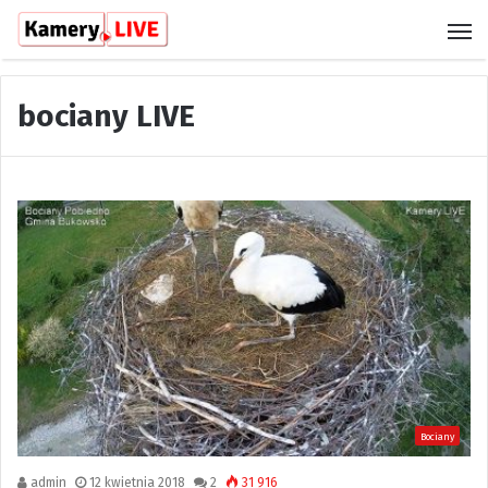
M
bociany LIVE
Bociany
admin
12 kwietnia 2018
2
31 916